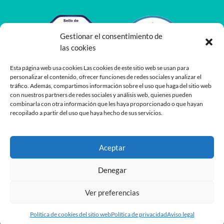
Gestionar el consentimiento de
las cookies
Esta página web usa cookies Las cookies de este sitio web se usan para
personalizar el contenido, ofrecer funciones de redes sociales y analizar el
tráfico. Además, compartimos información sobre el uso que haga del sitio web
con nuestros partners de redes sociales y análisis web, quienes pueden
combinarla con otra información que les haya proporcionado o que hayan
recopilado a partir del uso que haya hecho de sus servicios.
Aceptar
Denegar
Ver preferencias
Desarrollado por
Planea
y
Oshito
Política de cookies del sitio web
Política de privacidad
Aviso legal