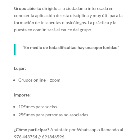
Grupo abierto
dirigido a la ciudadanía interesada en
conocer la aplicación de esta disciplina y muy útil para la
formación de terapeutas o psicólogos. La práctica y la
puesta en común será el cauce del grupo.
“En medio de toda dificultad hay una oportunidad”
Lugar:
Grupos online – zoom
Importe:
10€/mes para socixs
25€/mes para personas no asociadas
¿Cómo participar?
Apúntate por Whatsapp o llamando al
976.443754 // 691846596.