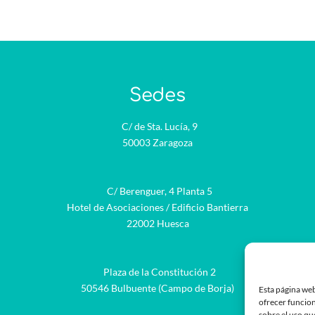
Sedes
C/ de Sta. Lucía, 9
50003 Zaragoza
C/ Berenguer, 4 Planta 5
Hotel de Asociaciones / Edificio Bantierra
22002 Huesca
Plaza de la Constitución 2
be
50546 Bulbuente (Campo de Borja)
Esta página web
ofrecer funcion
sobre el uso qu