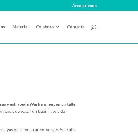
Área privada
los
Material
Colabora
Contacta
turas y estrategia Warhammer
, en un
taller
er ganas de pasar un buen rato y de
las suyas para mostrar como son. Se trata