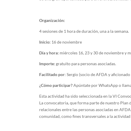
Organización:
4 sesiones de 1 hora de duración, una a la semana.
Inicio:
16 de noviembre
Día y hora:
miércoles 16, 23 y 30 de noviembre y ma
Importe:
gratuito para personas asociadas.
Facilitado por
: Sergio (socio de AFDA y aficionad
¿Cómo participar?
Apúntate por WhatsApp o llam
Esta actividad ha sido seleccionada en la VI Convo
La convocatoria, que forma parte de nuestro Plan d
relacionales entre las personas asociadas en AFDA
comunidad, como fines transversales a la actividad