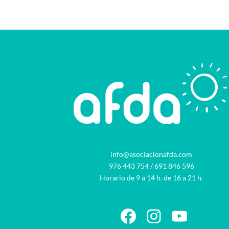
info@asociacionafda.com
976 443 754
/
691 846 596
Horario de 9 a 14 h. de 16 a 21 h.
Facebook
Instagram
YouTu