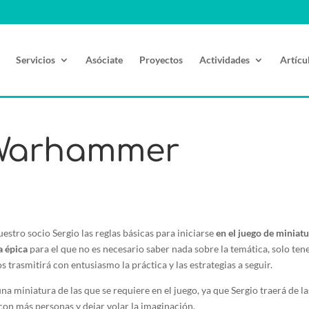
Servicios
Asóciate
Proyectos
Actividades
Artícu
 Warhammer
stro socio Sergio las reglas básicas para iniciarse
en el juego de minia
a épica
para el que no es necesario saber nada sobre la temática, solo ten
 trasmitirá con entusiasmo la práctica y las estrategias a seguir.
guna miniatura de las que se requiere en el juego, ya que Sergio traerá de 
con más personas y dejar volar la imaginación.