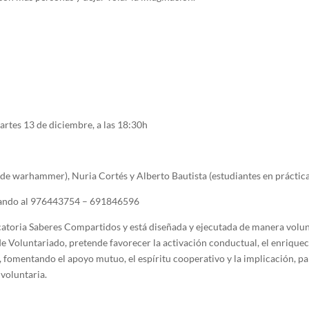
rtes 13 de diciembre, a las 18:30h
o de warhammer), Nuria Cortés y Alberto Bautista (estudiantes en prácti
ando al 976443754 – 691846596
catoria Saberes Compartidos y está diseñada y ejecutada de manera volun
e Voluntariado, pretende favorecer la activación conductual, el enrique
, fomentando el apoyo mutuo, el espíritu cooperativo y la implicación, p
 voluntaria.