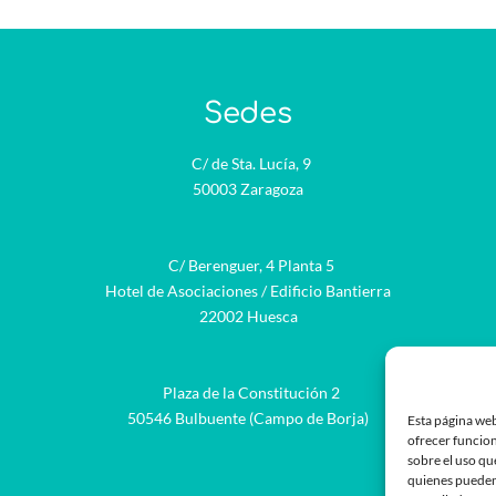
Sedes
C/ de Sta. Lucía, 9
50003 Zaragoza
C/ Berenguer, 4 Planta 5
Hotel de Asociaciones / Edificio Bantierra
22002 Huesca
Plaza de la Constitución 2
be
50546 Bulbuente (Campo de Borja)
Esta página web
ofrecer funcion
sobre el uso qu
quienes pueden