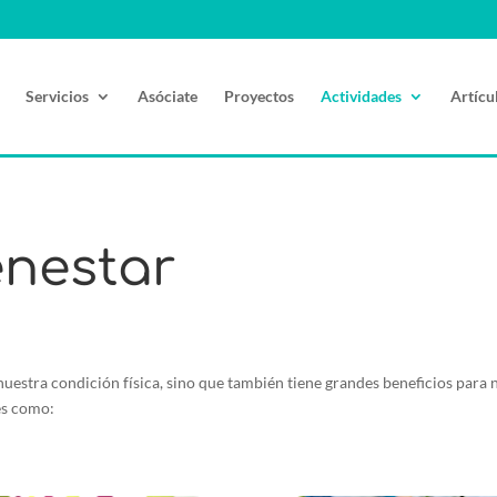
Servicios
Asóciate
Proyectos
Actividades
Artícu
enestar
 nuestra condición física, sino que también tiene grandes beneficios par
des como: