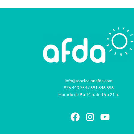
info@asociacionafda.com
976 443 754
/
691 846 596
Horario de 9 a 14 h. de 16 a 21 h.
Facebook
Instagram
YouTu