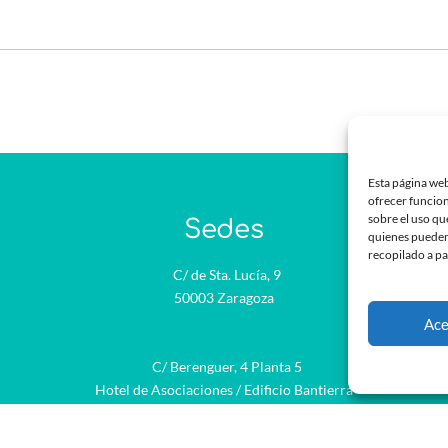
Esta página web
ofrecer funcion
sobre el uso qu
Sedes
quienes pueden
recopilado a pa
C/ de Sta. Lucía, 9
50003 Zaragoza
Ace
C/ Berenguer, 4 Planta 5
Hotel de Asociaciones / Edificio Bantierra
22002 Huesca