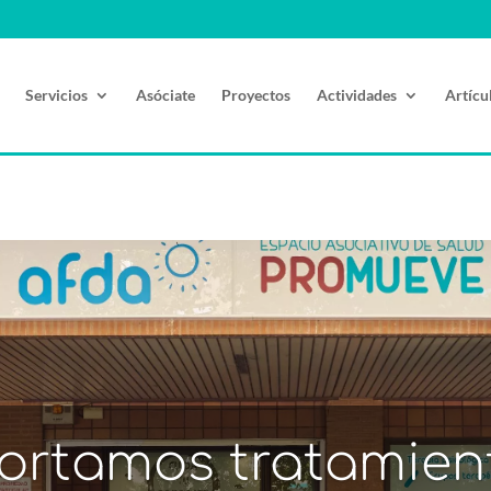
Servicios
Asóciate
Proyectos
Actividades
Artícu