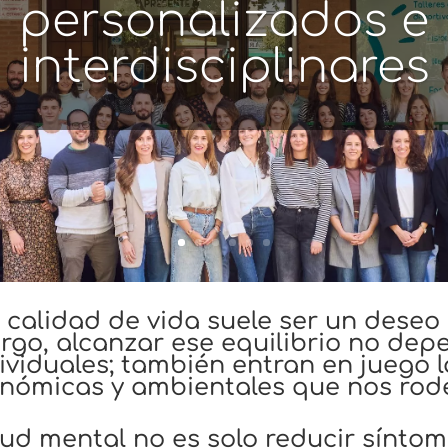
iendo las desigua
el acceso a servicio
alud especializad
y calidad de vida suele ser un dese
rgo, alcanzar ese equilibrio no dep
ividuales; también entran en juego l
nómicas y
ambientales que nos rod
ud mental no es solo reducir síntom