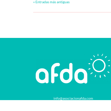
« Entradas más antiguas
info@asociacionafda.com
976 443 754
/
691 846 596
Horario de 9 a 14 h. de 16 a 21 h.