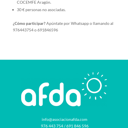
COCEMFE Aragón.
30 € personas no asociadas.
¿Cómo participar?
Apúntate por Whatsapp o llamando al
976443754 o 691846596
info@asociacionafda.com
976 443 754
/
691 846 596