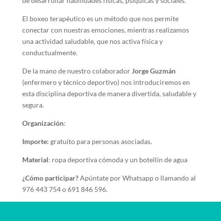
de desarrollar habilidades físicas, psíquicas y sociales.
El boxeo terapéutico es un método que nos permite
conectar con nuestras emociones, mientras realizamos
una actividad saludable, que nos activa física y
conductualmente.
De la mano de nuestro colaborador
Jorge Guzmán
(enfermero y técnico deportivo) nos introduciremos en
esta disciplina deportiva de manera divertida, saludable y
segura.
Organización
:
Importe:
gratuito para personas asociadas.
Material
: ropa deportiva cómoda y un botellín de agua
¿Cómo participar?
Apúntate por Whatsapp o llamando al
976 443 754 o 691 846 596.