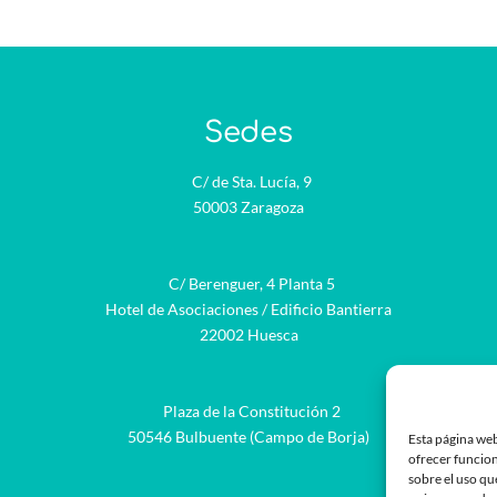
Sedes
C/ de Sta. Lucía, 9
50003 Zaragoza
C/ Berenguer, 4 Planta 5
Hotel de Asociaciones / Edificio Bantierra
22002 Huesca
Plaza de la Constitución 2
be
50546 Bulbuente (Campo de Borja)
Esta página web
ofrecer funcion
sobre el uso qu