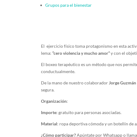
Grupos para el bienestar
El ejercicio físico toma protagonismo en esta act
lema:
“cero violencia y mucho amor”
y con el objeti
El boxeo terapéutico es un método que nos permite 
conductualmente.
De la mano de nuestro colaborador
Jorge Guzmá
segura.
Organización
:
Importe:
gratuito para personas asociadas.
Material
: ropa deportiva cómoda y un botellín de 
¿Cómo participar?
Apúntate por Whatsapp o llama