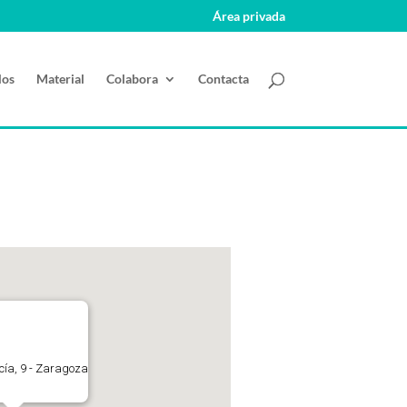
Área privada
los
Material
Colabora
Contacta
ucía, 9 - Zaragoza