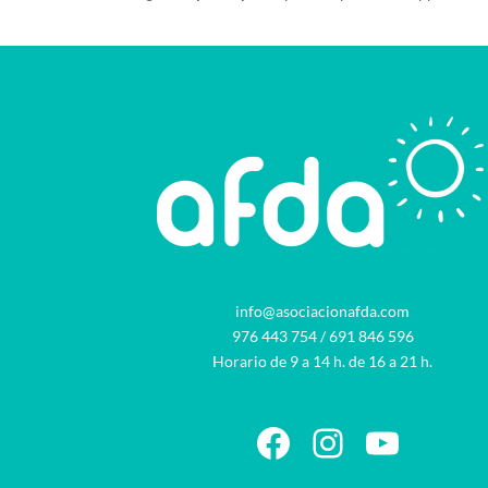
info@asociacionafda.com
976 443 754
/
691 846 596
Horario de 9 a 14 h. de 16 a 21 h.
Facebook
Instagram
YouTu