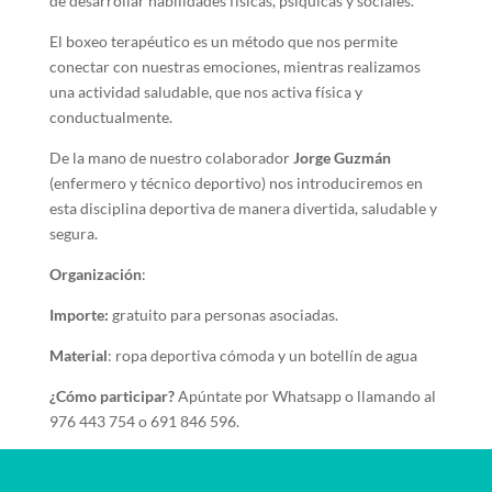
de desarrollar habilidades físicas, psíquicas y sociales.
El boxeo terapéutico es un método que nos permite
conectar con nuestras emociones, mientras realizamos
una actividad saludable, que nos activa física y
conductualmente.
De la mano de nuestro colaborador
Jorge Guzmán
(enfermero y técnico deportivo) nos introduciremos en
esta disciplina deportiva de manera divertida, saludable y
segura.
Organización
:
Importe:
gratuito para personas asociadas.
Material
: ropa deportiva cómoda y un botellín de agua
¿Cómo participar?
Apúntate por Whatsapp o llamando al
976 443 754 o 691 846 596.