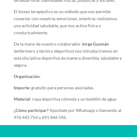
de desarrollar habilidades físicas, psíquicas y sociales.
El boxeo terapéutico es un método que nos permite
conectar con nuestras emociones, mientras realizamos
una actividad saludable, que nos activa física y
conductualmente.
De la mano de nuestro colaborador
Jorge Guzmán
(enfermero y técnico deportivo) nos introduciremos en
esta disciplina deportiva de manera divertida, saludable y
segura.
Organización
:
Importe:
gratuito para personas asociadas.
Material
: ropa deportiva cómoda y un botellín de agua
¿Cómo participar?
Apúntate por Whatsapp o llamando al
976 443 754 o 691 846 596.