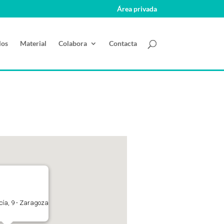
Área privada
los
Material
Colabora
Contacta
ucía, 9 - Zaragoza