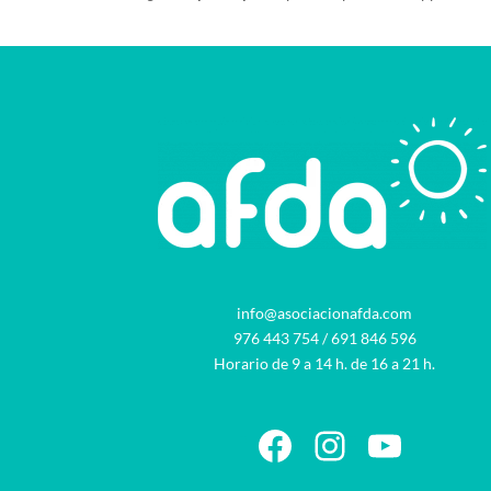
info@asociacionafda.com
976 443 754
/
691 846 596
Horario de 9 a 14 h. de 16 a 21 h.
Facebook
Instagram
YouTu