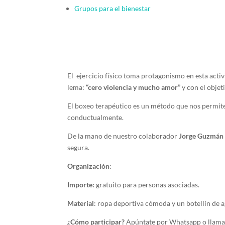
Grupos para el bienestar
El ejercicio físico toma protagonismo en esta act
lema:
“cero violencia y mucho amor”
y con el objeti
El boxeo terapéutico es un método que nos permite 
conductualmente.
De la mano de nuestro colaborador
Jorge Guzmá
segura.
Organización
:
Importe:
gratuito para personas asociadas.
Material
: ropa deportiva cómoda y un botellín de 
¿Cómo participar?
Apúntate por Whatsapp o llama