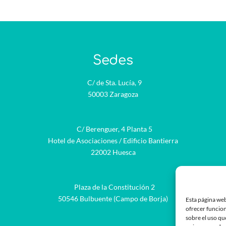
Sedes
C/ de Sta. Lucía, 9
50003 Zaragoza
C/ Berenguer, 4 Planta 5
Hotel de Asociaciones / Edificio Bantierra
22002 Huesca
Plaza de la Constitución 2
be
50546 Bulbuente (Campo de Borja)
Esta página web
ofrecer funcion
sobre el uso qu