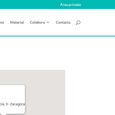
Área privada
los
Material
Colabora
Contacta
ucía, 9 - Zaragoza