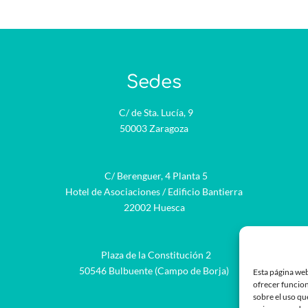
Sedes
C/ de Sta. Lucía, 9
50003 Zaragoza
C/ Berenguer, 4 Planta 5
Hotel de Asociaciones / Edificio Bantierra
22002 Huesca
Plaza de la Constitución 2
be
50546 Bulbuente (Campo de Borja)
Esta página web
ofrecer funcion
sobre el uso qu