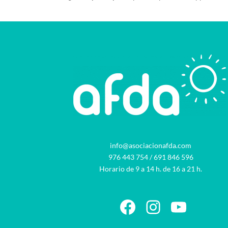
info@asociacionafda.com
976 443 754
/
691 846 596
Horario de 9 a 14 h. de 16 a 21 h.
Facebook
Instagram
YouTu