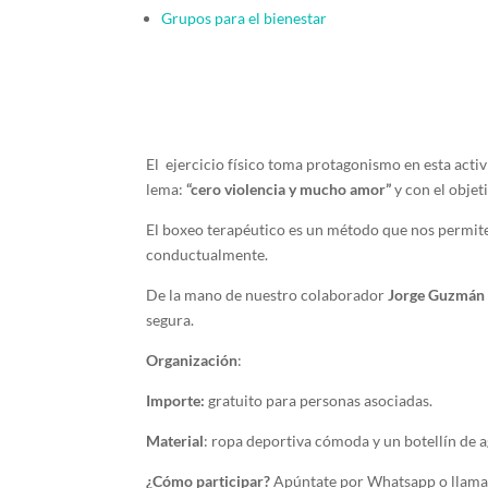
Grupos para el bienestar
El ejercicio físico toma protagonismo en esta act
lema:
“cero violencia y mucho amor”
y con el objeti
El boxeo terapéutico es un método que nos permite 
conductualmente.
De la mano de nuestro colaborador
Jorge Guzmá
segura.
Organización
:
Importe:
gratuito para personas asociadas.
Material
: ropa deportiva cómoda y un botellín de 
¿Cómo participar?
Apúntate por Whatsapp o llama