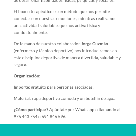
de desarrollar habilidades físicas, psíquicas y sociales.
El boxeo terapéutico es un método que nos permite
conectar con nuestras emociones, mientras realizamos
una actividad saludable, que nos activa física y
conductualmente.
De la mano de nuestro colaborador
Jorge Guzmán
(enfermero y técnico deportivo) nos introduciremos en
esta disciplina deportiva de manera divertida, saludable y
segura.
Organización
:
Importe:
gratuito para personas asociadas.
Material
: ropa deportiva cómoda y un botellín de agua
¿Cómo participar?
Apúntate por Whatsapp o llamando al
976 443 754 o 691 846 596.