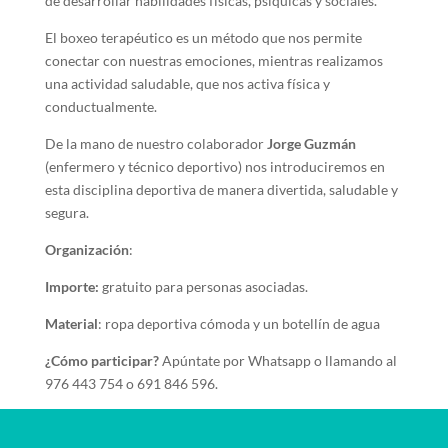
de desarrollar habilidades físicas, psíquicas y sociales.
El boxeo terapéutico es un método que nos permite
conectar con nuestras emociones, mientras realizamos
una actividad saludable, que nos activa física y
conductualmente.
De la mano de nuestro colaborador
Jorge Guzmán
(enfermero y técnico deportivo) nos introduciremos en
esta disciplina deportiva de manera divertida, saludable y
segura.
Organización
:
Importe:
gratuito para personas asociadas.
Material
: ropa deportiva cómoda y un botellín de agua
¿Cómo participar?
Apúntate por Whatsapp o llamando al
976 443 754 o 691 846 596.