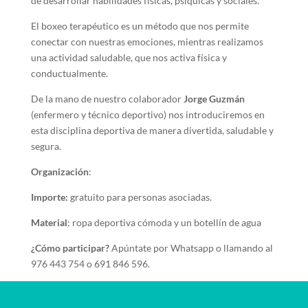
de desarrollar habilidades físicas, psíquicas y sociales.
El boxeo terapéutico es un método que nos permite
conectar con nuestras emociones, mientras realizamos
una actividad saludable, que nos activa física y
conductualmente.
De la mano de nuestro colaborador
Jorge Guzmán
(enfermero y técnico deportivo) nos introduciremos en
esta disciplina deportiva de manera divertida, saludable y
segura.
Organización
:
Importe:
gratuito para personas asociadas.
Material
: ropa deportiva cómoda y un botellín de agua
¿Cómo participar?
Apúntate por Whatsapp o llamando al
976 443 754 o 691 846 596.