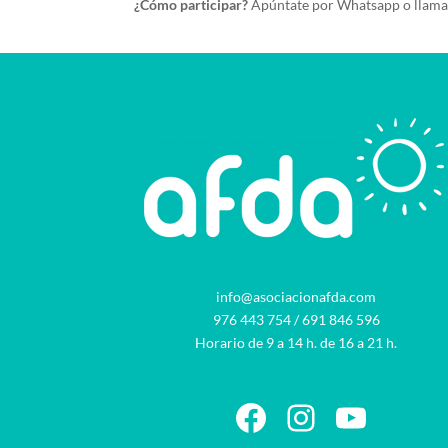
¿Cómo participar?
Apúntate por Whatsapp o llam
info@asociacionafda.com
976 443 754
/
691 846 596
Horario de 9 a 14 h. de 16 a 21 h.
Facebook
Instagram
YouTu