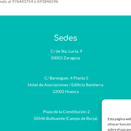
ando al 976443754 o 691846596
Sedes
C/ de Sta. Lucía, 9
50003 Zaragoza
C/ Berenguer, 4 Planta 5
Hotel de Asociaciones / Edificio Bantierra
22002 Huesca
Plaza de la Constitución 2
be
50546 Bulbuente (Campo de Borja)
Esta página web
ofrecer funcion
sobre el uso qu