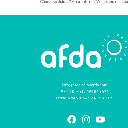
¿Cómo participar?
Apúntate por Whatsapp o llam
info@asociacionafda.com
976 443 754
/
691 846 596
Horario de 9 a 14 h. de 16 a 21 h.
Facebook
Instagram
YouTu