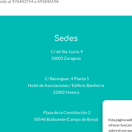
ando al 976443754 o 691846596
Sedes
C/ de Sta. Lucía, 9
50003 Zaragoza
C/ Berenguer, 4 Planta 5
Hotel de Asociaciones / Edificio Bantierra
22002 Huesca
Plaza de la Constitución 2
be
50546 Bulbuente (Campo de Borja)
Esta página web
ofrecer funcion
sobre el uso qu