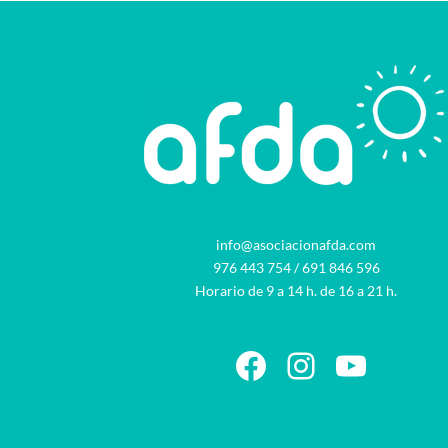
info@asociacionafda.com
976 443 754
/
691 846 596
Horario de 9 a 14 h. de 16 a 21 h.
Facebook
Instagram
YouTu