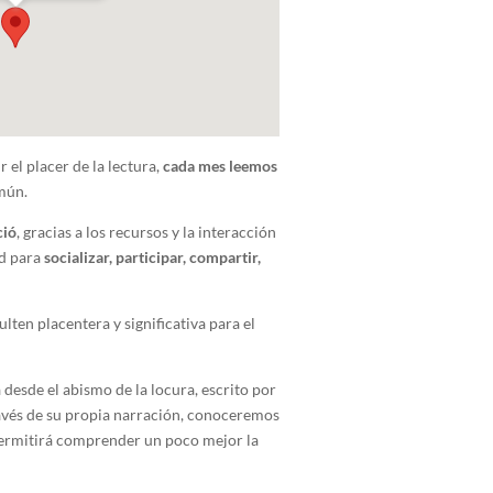
r el placer de la lectura,
cada mes leemos
omún.
ció
, gracias a los recursos y la interacción
ad para
socializar, participar, compartir,
ulten placentera y significativa para el
 desde el abismo de la locura, escrito por
ravés de su propia narración, conoceremos
 permitirá comprender un poco mejor la