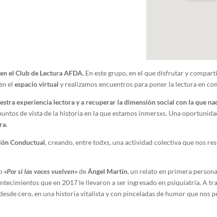
en el Club de Lectura AFDA.
En este grupo, en el que disfrutar y comparti
en el
espacio virtual
y realizamos encuentros para poner la lectura en c
tra experiencia lectora y a recuperar la dimensión social con la que na
untos de vista de la historia en la que estamos inmersxs. Una oportunid
ra.
ión Conductual
, creando, entre todxs, una actividad colectiva que nos res
do
«Por si las voces vuelven»
de
Ángel Martín
, un relato en primera persona
tecimientos que en 2017 le llevaron a ser ingresado en psiquiatría. A t
esde cero, en una historia vitalista y con pinceladas de humor que nos