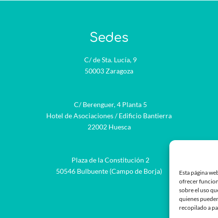
Sedes
C/ de Sta. Lucía, 9
50003 Zaragoza
C/ Berenguer, 4 Planta 5
Hotel de Asociaciones / Edificio Bantierra
22002 Huesca
Plaza de la Constitución 2
be
50546 Bulbuente (Campo de Borja)
Esta página web
ofrecer funcion
sobre el uso qu
quienes pueden
recopilado a pa