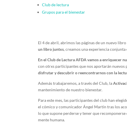
Club de lectura
Grupos para el bienestar
El 4 de abril, abrimos las páginas de un nuevo libro
un libro juntxs
, creamos una experiencia conjunta 
En el Club de Lectura AFDA vamos a enriquecer nues
con otrxs participantes que nos aportarán nuevos p
disfrutar y descubrir o reencontrarnos con la lectu
Además trabajaremos, a través del Club, la
Activac
mantenimiento de nuestro bienestar.
Para este mes, las participantes del club han elegi
el cómico y comunicador Ángel Martín tras los acon
lo que supone perderse y tener que recomponerse d
mente humana.