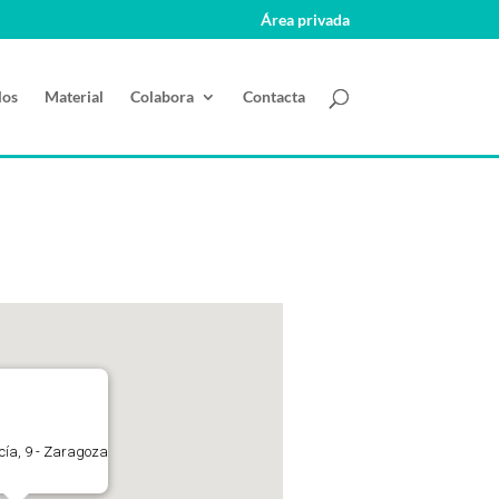
Área privada
los
Material
Colabora
Contacta
ucía, 9 - Zaragoza