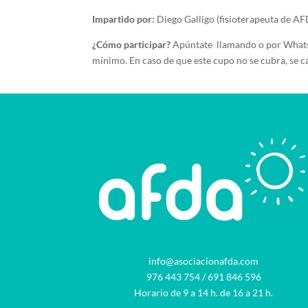
Impartido por:
Diego Galligo (fisioterapeuta de A
¿Cómo participar?
Apúntate llamando o por WhatsAp
mínimo. En caso de que este cupo no se cubra, se can
info@asociacionafda.com
976 443 754
/
691 846 596
Horario de 9 a 14 h. de 16 a 21 h.