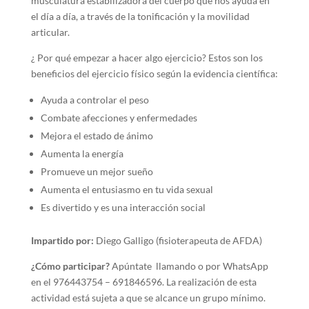
musculatura estabilizadora del cuerpo que nos ayuda en
el día a día, a través de la tonificación y la movilidad
articular.
¿ Por qué empezar a hacer algo ejercicio? Estos son los
beneficios del ejercicio físico según la evidencia científica:
Ayuda a controlar el peso
Combate afecciones y enfermedades
Mejora el estado de ánimo
Aumenta la energía
Promueve un mejor sueño
Aumenta el entusiasmo en tu vida sexual
Es divertido y es una interacción social
Impartido por:
Diego Galligo (fisioterapeuta de AFDA)
¿Cómo participar?
Apúntate llamando o por WhatsApp
en el 976443754 – 691846596. La realización de esta
actividad está sujeta a que se alcance un grupo mínimo.