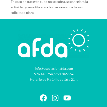
En caso de que este cupo no se cubra, se cancelará la
actividad y se notificará a las personas que hayan
solicitado plaza.
info@asociacionafda.com
976 443 754
/
691 846 596
Horario de 9 a 14 h. de 16 a 21 h.
Facebook
Instagram
YouTube