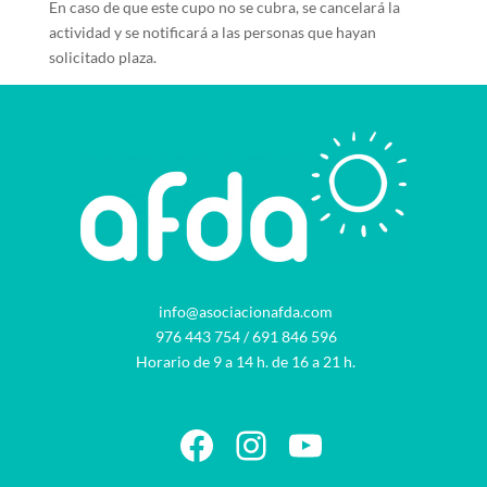
En caso de que este cupo no se cubra, se cancelará la
actividad y se notificará a las personas que hayan
solicitado plaza.
info@asociacionafda.com
976 443 754
/
691 846 596
Horario de 9 a 14 h. de 16 a 21 h.
Facebook
Instagram
YouTube