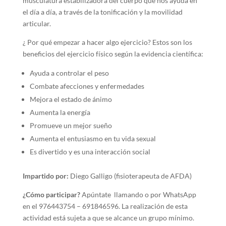
musculatura estabilizadora del cuerpo que nos ayuda en
el día a día, a través de la tonificación y la movilidad
articular.
¿ Por qué empezar a hacer algo ejercicio? Estos son los
beneficios del ejercicio físico según la evidencia científica:
Ayuda a controlar el peso
Combate afecciones y enfermedades
Mejora el estado de ánimo
Aumenta la energía
Promueve un mejor sueño
Aumenta el entusiasmo en tu vida sexual
Es divertido y es una interacción social
Impartido por:
Diego Galligo (fisioterapeuta de AFDA)
¿Cómo participar?
Apúntate llamando o por WhatsApp
en el 976443754 – 691846596. La realización de esta
actividad está sujeta a que se alcance un grupo mínimo.