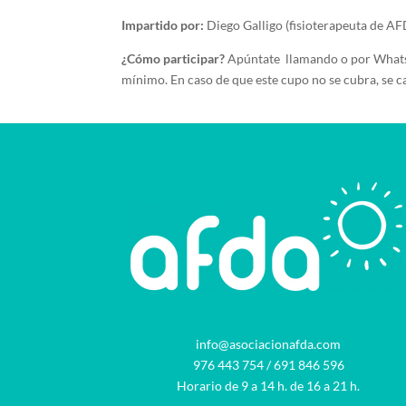
Impartido por:
Diego Galligo (fisioterapeuta de A
¿Cómo participar?
Apúntate llamando o por WhatsAp
mínimo. En caso de que este cupo no se cubra, se can
info@asociacionafda.com
976 443 754
/
691 846 596
Horario de 9 a 14 h. de 16 a 21 h.