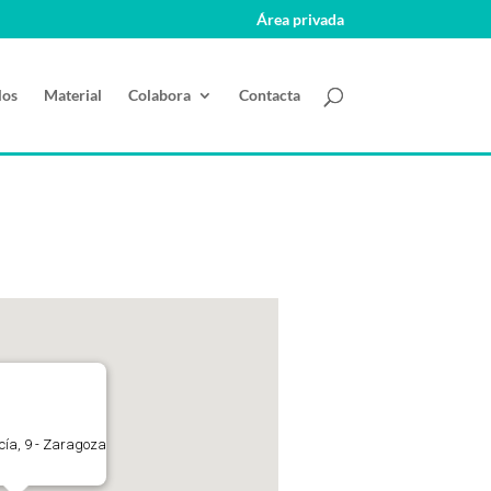
Área privada
los
Material
Colabora
Contacta
ucía, 9 - Zaragoza