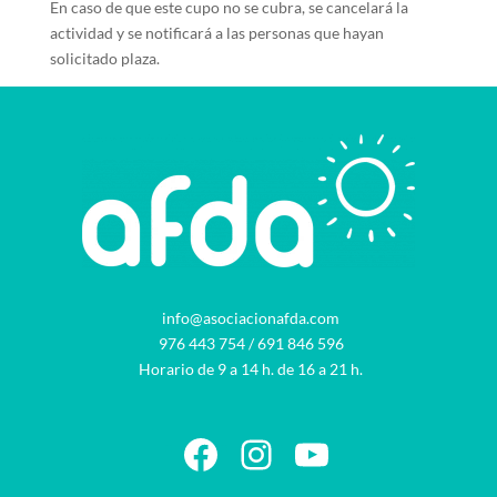
En caso de que este cupo no se cubra, se cancelará la
actividad y se notificará a las personas que hayan
solicitado plaza.
info@asociacionafda.com
976 443 754
/
691 846 596
Horario de 9 a 14 h. de 16 a 21 h.
Facebook
Instagram
YouTube