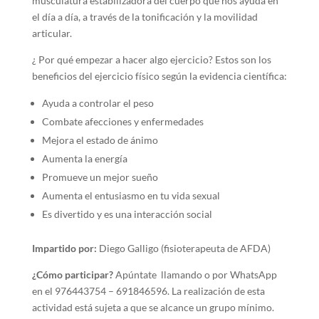
musculatura estabilizadora del cuerpo que nos ayuda en
el día a día, a través de la tonificación y la movilidad
articular.
¿ Por qué empezar a hacer algo ejercicio? Estos son los
beneficios del ejercicio físico según la evidencia científica:
Ayuda a controlar el peso
Combate afecciones y enfermedades
Mejora el estado de ánimo
Aumenta la energía
Promueve un mejor sueño
Aumenta el entusiasmo en tu vida sexual
Es divertido y es una interacción social
Impartido por:
Diego Galligo (fisioterapeuta de AFDA)
¿Cómo participar?
Apúntate llamando o por WhatsApp
en el 976443754 – 691846596. La realización de esta
actividad está sujeta a que se alcance un grupo mínimo.