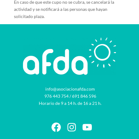
En caso de que este cupo no se cubra, se cancelará la
actividad y se notificará a las personas que hayan
solicitado plaza.
info@asociacionafda.com
976 443 754
/
691 846 596
Horario de 9 a 14 h. de 16 a 21 h.
Facebook
Instagram
YouTube