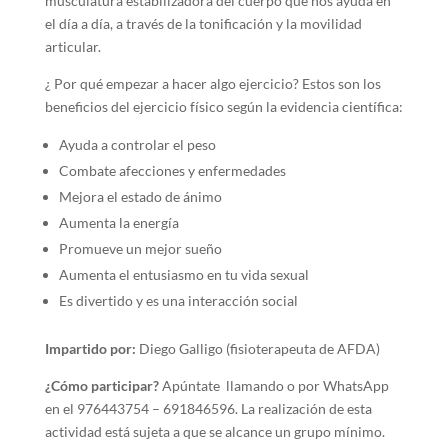
musculatura estabilizadora del cuerpo que nos ayuda en
el día a día, a través de la tonificación y la movilidad
articular.
¿ Por qué empezar a hacer algo ejercicio? Estos son los
beneficios del ejercicio físico según la evidencia científica:
Ayuda a controlar el peso
Combate afecciones y enfermedades
Mejora el estado de ánimo
Aumenta la energía
Promueve un mejor sueño
Aumenta el entusiasmo en tu vida sexual
Es divertido y es una interacción social
Impartido por:
Diego Galligo (fisioterapeuta de AFDA)
¿Cómo participar?
Apúntate llamando o por WhatsApp
en el 976443754 – 691846596. La realización de esta
actividad está sujeta a que se alcance un grupo mínimo.