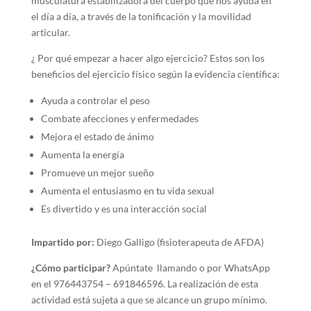
musculatura estabilizadora del cuerpo que nos ayuda en
el día a día, a través de la tonificación y la movilidad
articular.
¿ Por qué empezar a hacer algo ejercicio? Estos son los
beneficios del ejercicio físico según la evidencia científica:
Ayuda a controlar el peso
Combate afecciones y enfermedades
Mejora el estado de ánimo
Aumenta la energía
Promueve un mejor sueño
Aumenta el entusiasmo en tu vida sexual
Es divertido y es una interacción social
Impartido por:
Diego Galligo (fisioterapeuta de AFDA)
¿Cómo participar?
Apúntate llamando o por WhatsApp
en el 976443754 – 691846596. La realización de esta
actividad está sujeta a que se alcance un grupo mínimo.