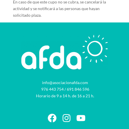
En caso de que este cupo no se cubra, se cancelará la
actividad y se notificará a las personas que hayan
solicitado plaza.
info@asociacionafda.com
976 443 754
/
691 846 596
Horario de 9 a 14 h. de 16 a 21 h.
Facebook
Instagram
YouTube