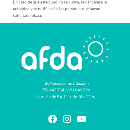
En caso de que este cupo no se cubra, se cancelará la
actividad y se notificará a las personas que hayan
solicitado plaza.
info@asociacionafda.com
976 443 754
/
691 846 596
Horario de 9 a 14 h. de 16 a 21 h.
Facebook
Instagram
YouTube