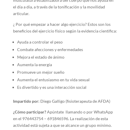
musculatura estabilizadora del cuerpo que nos ayuda en
el día a día, a través de la tonificación y la movilidad
articular.
¿ Por qué empezar a hacer algo ejercicio? Estos son los
beneficios del ejercicio físico según la evidencia científica:
Ayuda a controlar el peso
Combate afecciones y enfermedades
Mejora el estado de ánimo
Aumenta la energía
Promueve un mejor sueño
Aumenta el entusiasmo en tu vida sexual
Es divertido y es una interacción social
Impartido por:
Diego Galligo (fisioterapeuta de AFDA)
¿Cómo participar?
Apúntate llamando o por WhatsApp
en el 976443754 – 691846596. La realización de esta
actividad está sujeta a que se alcance un grupo mínimo.