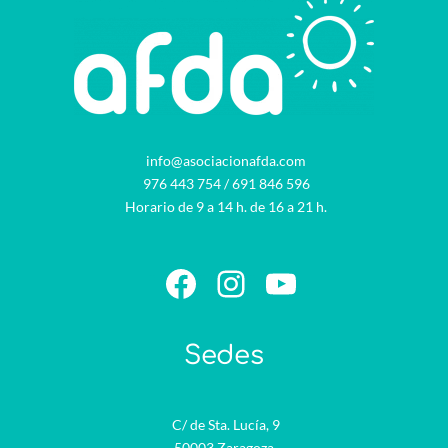
info@asociacionafda.com
976 443 754
/
691 846 596
Horario de 9 a 14 h. de 16 a 21 h.
Facebook
Instagram
YouTube
Sedes
C/ de Sta. Lucía, 9
50003 Zaragoza