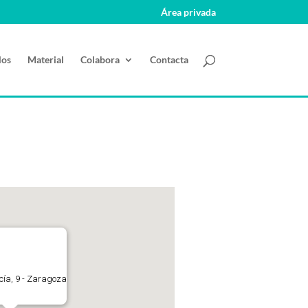
Área privada
los
Material
Colabora
Contacta
ucía, 9 - Zaragoza