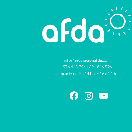
info@asociacionafda.com
976 443 754
/
691 846 596
Horario de 9 a 14 h. de 16 a 21 h.
Facebook
Instagram
YouTu