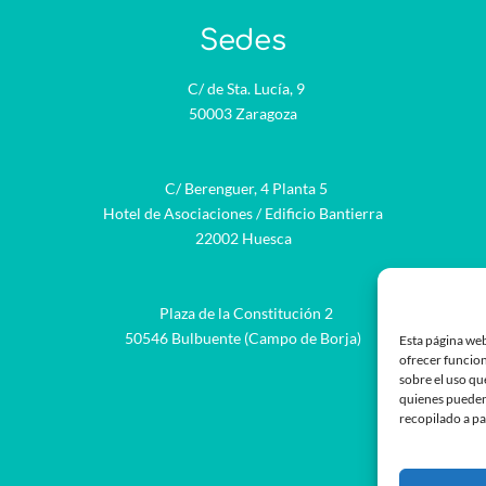
Sedes
C/ de Sta. Lucía, 9
50003 Zaragoza
C/ Berenguer, 4 Planta 5
Hotel de Asociaciones / Edificio Bantierra
22002 Huesca
Plaza de la Constitución 2
be
50546 Bulbuente (Campo de Borja)
Esta página web
ofrecer funcion
sobre el uso qu
quienes pueden
recopilado a pa