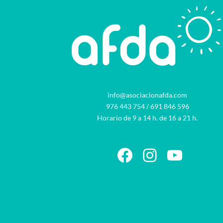
info@asociacionafda.com
976 443 754
/
691 846 596
Horario de 9 a 14 h. de 16 a 21 h.
Facebook
Instagram
YouTu