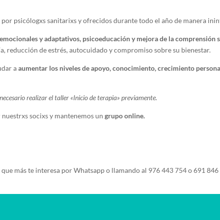
por psicólogxs sanitarixs y ofrecidos durante todo el año de manera ini
 emocionales y adaptativos, psicoeducación y mejora de la comprensión 
a, reducción de estrés, autocuidado y compromiso sobre su bienestar.
udar a
aumentar los niveles de apoyo, conocimiento, crecimiento persona
ecesario realizar el taller «Inicio de terapia» previamente.
r nuestrxs socixs y mantenemos un
grupo online.
que más te interesa por Whatsapp o llamando al 976 443 754 o 691 846