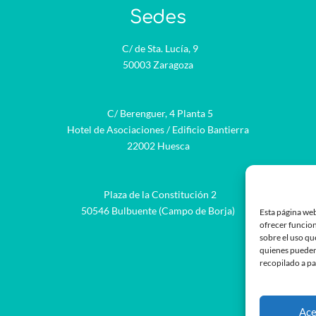
Sedes
C/ de Sta. Lucía, 9
50003 Zaragoza
C/ Berenguer, 4 Planta 5
Hotel de Asociaciones / Edificio Bantierra
22002 Huesca
Plaza de la Constitución 2
be
50546 Bulbuente (Campo de Borja)
Esta página web
ofrecer funcion
sobre el uso qu
quienes pueden
recopilado a pa
Ace