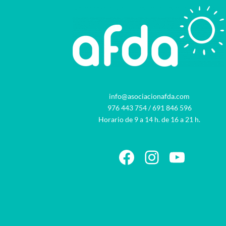
info@asociacionafda.com
976 443 754
/
691 846 596
Horario de 9 a 14 h. de 16 a 21 h.
Facebook
Instagram
YouTu