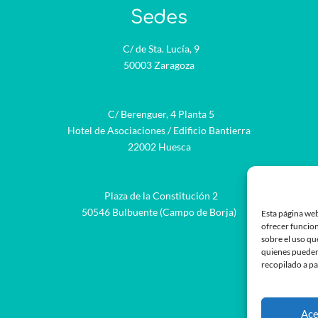
Sedes
C/ de Sta. Lucía, 9
50003 Zaragoza
C/ Berenguer, 4 Planta 5
Hotel de Asociaciones / Edificio Bantierra
22002 Huesca
Plaza de la Constitución 2
be
50546 Bulbuente (Campo de Borja)
Esta página web
ofrecer funcion
sobre el uso qu
quienes pueden
recopilado a pa
Ace