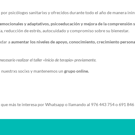
por psicólogxs sanitarixs y ofrecidos durante todo el año de manera ini
 emocionales y adaptativos, psicoeducación y mejora de la comprensión 
a, reducción de estrés, autocuidado y compromiso sobre su bienestar.
udar a
aumentar los niveles de apoyo, conocimiento, crecimiento persona
ecesario realizar el taller «Inicio de terapia» previamente.
r nuestrxs socixs y mantenemos un
grupo online.
que más te interesa por Whatsapp o llamando al 976 443 754 o 691 846