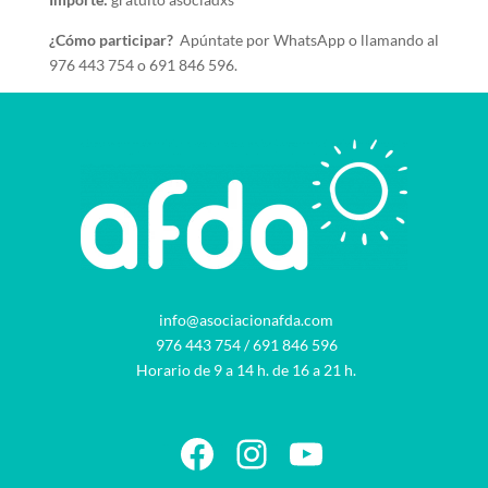
¿Cómo participar?
Apúntate por WhatsApp o llamando al
976 443 754 o 691 846 596.
info@asociacionafda.com
976 443 754
/
691 846 596
Horario de 9 a 14 h. de 16 a 21 h.
Facebook
Instagram
YouTube