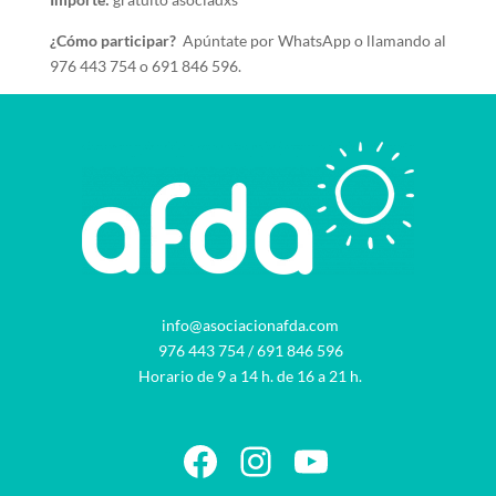
¿Cómo participar?
Apúntate por WhatsApp o llamando al
976 443 754 o 691 846 596.
info@asociacionafda.com
976 443 754
/
691 846 596
Horario de 9 a 14 h. de 16 a 21 h.
Facebook
Instagram
YouTube