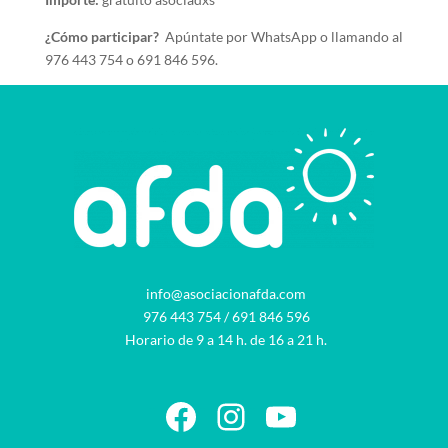
¿Cómo participar?
Apúntate por WhatsApp o llamando al
976 443 754 o 691 846 596.
info@asociacionafda.com
976 443 754
/
691 846 596
Horario de 9 a 14 h. de 16 a 21 h.
Facebook
Instagram
YouTube