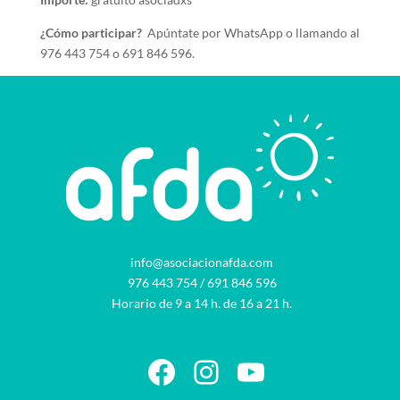
¿Cómo participar?
Apúntate por WhatsApp o llamando al
976 443 754 o 691 846 596.
info@asociacionafda.com
976 443 754
/
691 846 596
Horario de 9 a 14 h. de 16 a 21 h.
Facebook
Instagram
YouTube