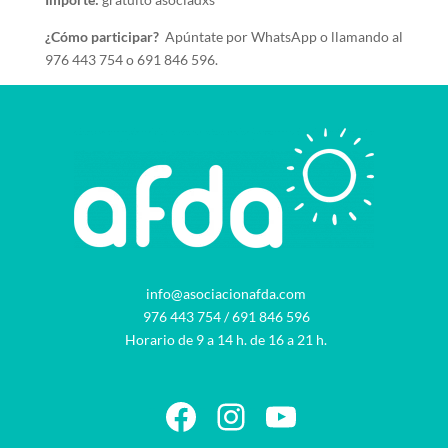
¿Cómo participar?
Apúntate por WhatsApp o llamando al
976 443 754 o 691 846 596.
info@asociacionafda.com
976 443 754
/
691 846 596
Horario de 9 a 14 h. de 16 a 21 h.
Facebook
Instagram
YouTube