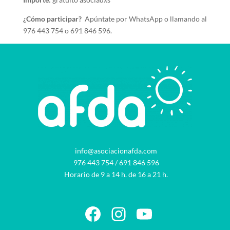
¿Cómo participar?
Apúntate por WhatsApp o llamando al
976 443 754 o 691 846 596.
info@asociacionafda.com
976 443 754
/
691 846 596
Horario de 9 a 14 h. de 16 a 21 h.
Facebook
Instagram
YouTube