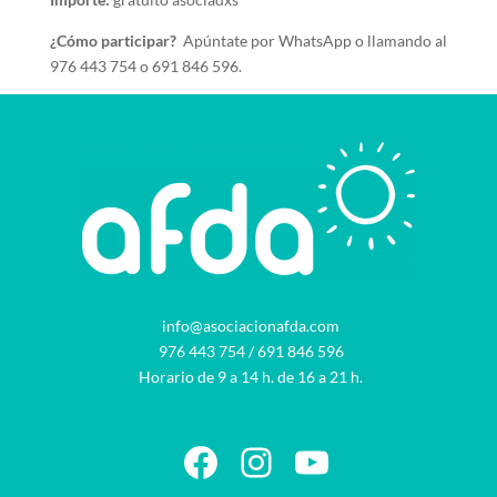
¿Cómo participar?
Apúntate por WhatsApp o llamando al
976 443 754 o 691 846 596.
info@asociacionafda.com
976 443 754
/
691 846 596
Horario de 9 a 14 h. de 16 a 21 h.
Facebook
Instagram
YouTube