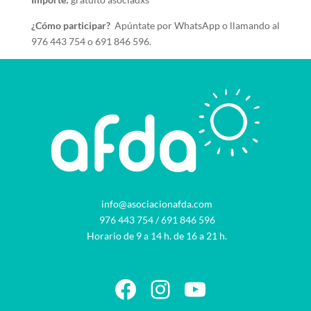
¿Cómo participar?
Apúntate por WhatsApp o llamando al
976 443 754 o 691 846 596.
info@asociacionafda.com
976 443 754
/
691 846 596
Horario de 9 a 14 h. de 16 a 21 h.
Facebook
Instagram
YouTube