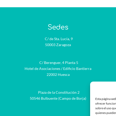
Sedes
C/ de Sta. Lucía, 9
50003 Zaragoza
C/ Berenguer, 4 Planta 5
Hotel de Asociaciones / Edificio Bantierra
22002 Huesca
Plaza de la Constitución 2
be
50546 Bulbuente (Campo de Borja)
Esta página web
ofrecer funcion
sobre el uso qu
quienes pueden