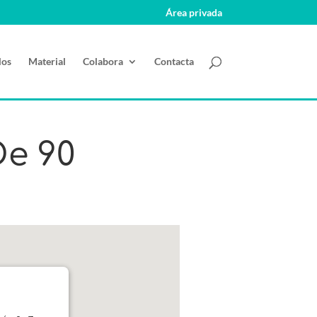
Área privada
los
Material
Colabora
Contacta
De 90