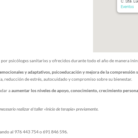
C. Sta. L
Eventos
por psicólogxs sanitarixs y ofrecidos durante todo el año de manera ini
 emocionales y adaptativos, psicoeducación y mejora de la comprensión 
a, reducción de estrés, autocuidado y compromiso sobre su bienestar.
udar a
aumentar los niveles de apoyo, conocimiento, crecimiento persona
ecesario realizar el taller «Inicio de terapia» previamente.
ndo al 976 443 754 o 691 846 596.