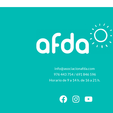
info@asociacionafda.com
976 443 754
/
691 846 596
Horario de 9 a 14 h. de 16 a 21 h.
Facebook
Instagram
YouTu