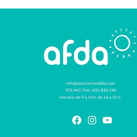
info@asociacionafda.com
976 443 754
/
691 846 596
Horario de 9 a 14 h. de 16 a 21 h.
Facebook
Instagram
YouTu