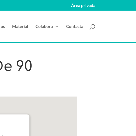
Área privada
los
Material
Colabora
Contacta
De 90