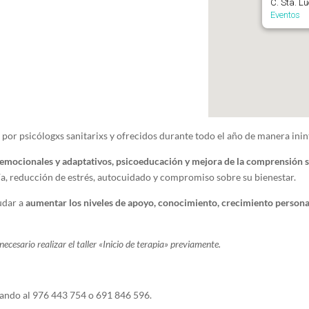
C. Sta. L
Eventos
por psicólogxs sanitarixs y ofrecidos durante todo el año de manera ini
 emocionales y adaptativos, psicoeducación y mejora de la comprensión 
a, reducción de estrés, autocuidado y compromiso sobre su bienestar.
udar a
aumentar los niveles de apoyo, conocimiento, crecimiento persona
ecesario realizar el taller «Inicio de terapia» previamente.
ndo al 976 443 754 o 691 846 596.