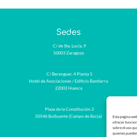
Sedes
C/ de Sta. Lucía, 9
50003 Zaragoza
C/ Berenguer, 4 Planta 5
Hotel de Asociaciones / Edificio Bantierra
22002 Huesca
Plaza de la Constitución 2
be
50546 Bulbuente (Campo de Borja)
Esta página web
ofrecer funcion
sobre el uso qu
quienes pueden