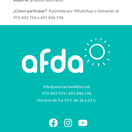
¿Cómo participar?
Apúntate por WhatsApp o llamando al
976 443 754 o 691 846 596.
info@asociacionafda.com
976 443 754
/
691 846 596
Horario de 9 a 14 h. de 16 a 21 h.
Facebook
Instagram
YouTube