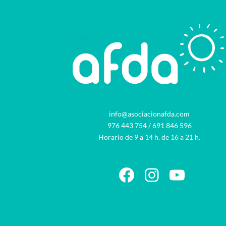
info@asociacionafda.com
976 443 754
/
691 846 596
Horario de 9 a 14 h. de 16 a 21 h.
Facebook
Instagram
YouTu