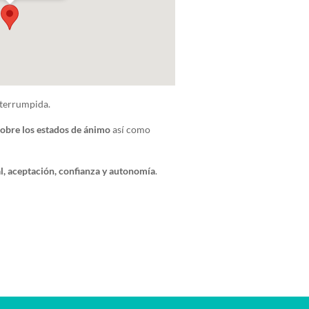
nterrumpida.
sobre los estados de ánimo
así como
l, aceptación, confianza y autonomía
.