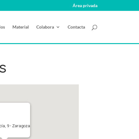
Área privada
los
Material
Colabora
Contacta
s
ucía, 9 - Zaragoza