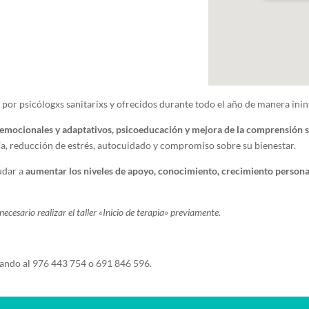
por psicólogxs sanitarixs y ofrecidos durante todo el año de manera ini
 emocionales y adaptativos, psicoeducación y mejora de la comprensión 
a, reducción de estrés, autocuidado y compromiso sobre su bienestar.
udar a
aumentar los niveles de apoyo, conocimiento, crecimiento persona
ecesario realizar el taller «Inicio de terapia» previamente.
ndo al 976 443 754 o 691 846 596.