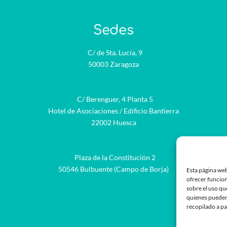
Sedes
C/ de Sta. Lucía, 9
50003 Zaragoza
C/ Berenguer, 4 Planta 5
Hotel de Asociaciones / Edificio Bantierra
22002 Huesca
Plaza de la Constitución 2
be
50546 Bulbuente (Campo de Borja)
Esta página web
ofrecer funcion
sobre el uso qu
quienes pueden
recopilado a pa