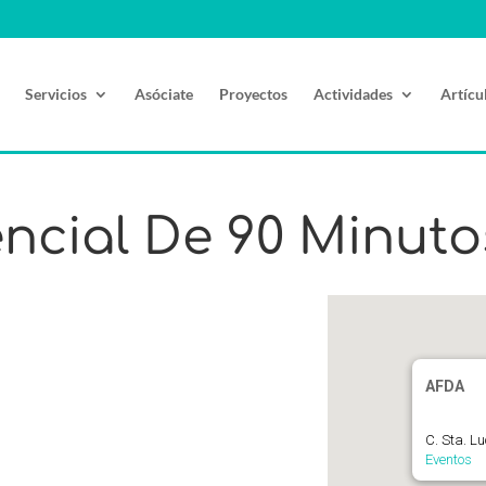
Servicios
Asóciate
Proyectos
Actividades
Artícu
encial De 90 Minuto
AFDA
C. Sta. L
Eventos