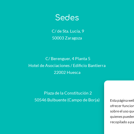
Sedes
C/ de Sta. Lucía, 9
50003 Zaragoza
C/ Berenguer, 4 Planta 5
Hotel de Asociaciones / Edificio Bantierra
22002 Huesca
Plaza de la Constitución 2
be
50546 Bulbuente (Campo de Borja)
Esta página web
ofrecer funcion
sobre el uso qu
quienes pueden
recopilado a pa