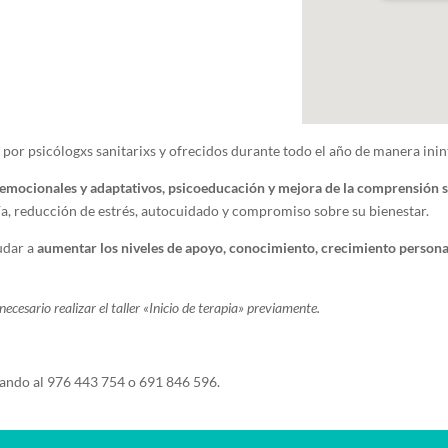
por psicólogxs sanitarixs y ofrecidos durante todo el año de manera ini
 emocionales y adaptativos, psicoeducación y mejora de la comprensión 
a, reducción de estrés, autocuidado y compromiso sobre su bienestar.
udar a
aumentar los niveles de apoyo, conocimiento, crecimiento persona
ecesario realizar el taller «Inicio de terapia» previamente.
ndo al 976 443 754 o 691 846 596.