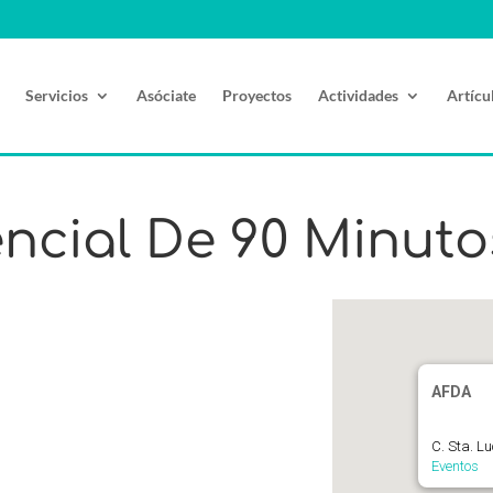
Servicios
Asóciate
Proyectos
Actividades
Artícu
encial De 90 Minuto
AFDA
C. Sta. L
Eventos