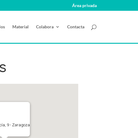
Área privada
los
Material
Colabora
Contacta
s
ucía, 9 - Zaragoza