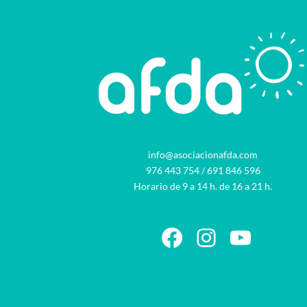
info@asociacionafda.com
976 443 754
/
691 846 596
Horario de 9 a 14 h. de 16 a 21 h.
Facebook
Instagram
YouTu