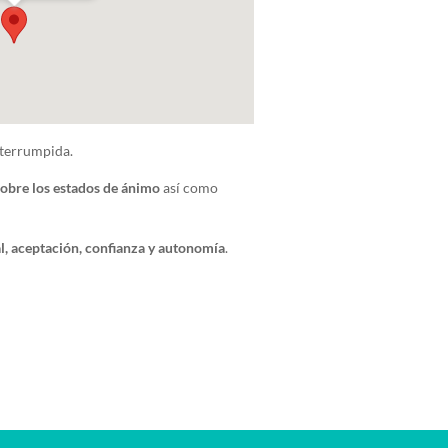
nterrumpida.
sobre los estados de ánimo
así como
l, aceptación, confianza y autonomía
.