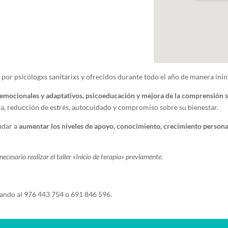
por psicólogxs sanitarixs y ofrecidos durante todo el año de manera ini
 emocionales y adaptativos, psicoeducación y mejora de la comprensión 
a, reducción de estrés, autocuidado y compromiso sobre su bienestar.
udar a
aumentar los niveles de apoyo, conocimiento, crecimiento persona
ecesario realizar el taller «Inicio de terapia» previamente.
ndo al 976 443 754 o 691 846 596.