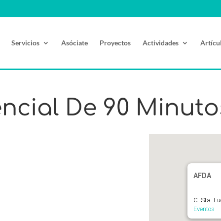
Servicios
Asóciate
Proyectos
Actividades
Artícu
encial De 90 Minuto
AFDA
C. Sta. L
Eventos