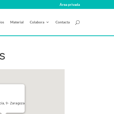
Área privada
los
Material
Colabora
Contacta
s
ucía, 9 - Zaragoza