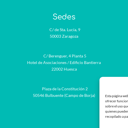
Sedes
C/ de Sta. Lucía, 9
50003 Zaragoza
C/ Berenguer, 4 Planta 5
Hotel de Asociaciones / Edificio Bantierra
22002 Huesca
Plaza de la Constitución 2
be
50546 Bulbuente (Campo de Borja)
Esta página web
ofrecer funcion
sobre el uso qu
quienes pueden
recopilado a pa