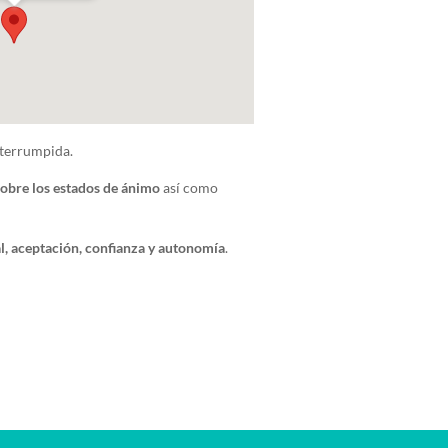
nterrumpida.
sobre los estados de ánimo
así como
l, aceptación, confianza y autonomía
.