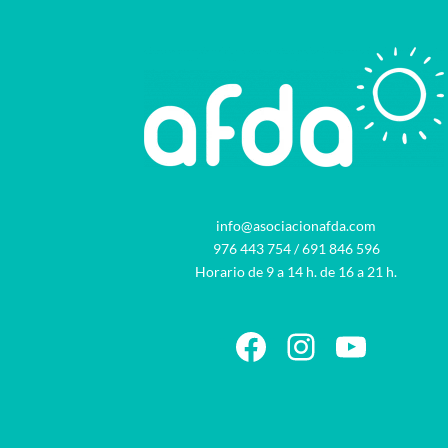
info@asociacionafda.com
976 443 754
/
691 846 596
Horario de 9 a 14 h. de 16 a 21 h.
Facebook
Instagram
YouTu