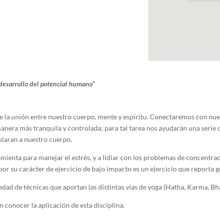
 desarrollo del potencial humano”
 la unión entre nuestro cuerpo, mente y espíritu. Conectaremos con nues
a manera más tranquila y controlada; para tal tarea nos ayudarán una serie 
cularan a nuestro cuerpo
.
amienta para manejar el estrés, y a lidiar con los problemas de concentra
; por su carácter de ejercicio de bajo impacto es un ejercicio que reporta 
edad de técnicas que aportan las distintas vías de yoga (Hatha, Karma, Bha
n conocer la aplicación de esta disciplina.