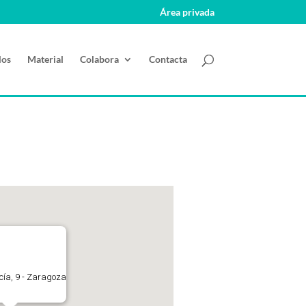
Área privada
los
Material
Colabora
Contacta
ucía, 9 - Zaragoza