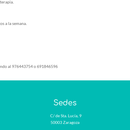
terapia.
os a la semana.
ando al 976443754 o 691846596
Sedes
C/ de Sta. Lucía, 9
50003 Zaragoza