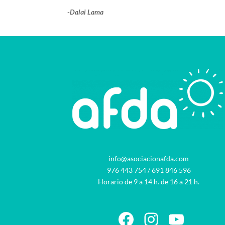
-Dalai Lama
info@asociacionafda.com
976 443 754
/
691 846 596
Horario de 9 a 14 h. de 16 a 21 h.
Facebook
Instagram
YouTu