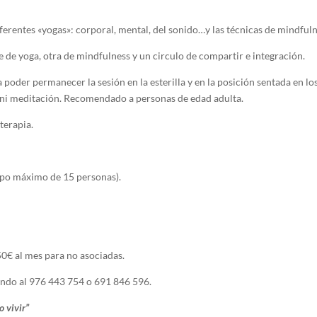
ferentes «yogas»: corporal, mental, del sonido…y las técnicas de mindfuln
de yoga, otra de mindfulness y un circulo de compartir e integración.
a poder permanecer la sesión en la esterilla y en la posición sentada en l
 ni meditación. Recomendado a personas de edad adulta.
terapia.
upo máximo de 15 personas).
0€ al mes para no asociadas.
ndo al 976 443 754 o 691 846 596.
o vivir”