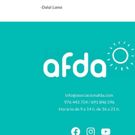
-Dalai Lama
info@asociacionafda.com
976 443 754
/
691 846 596
Horario de 9 a 14 h. de 16 a 21 h.
Facebook
Instagram
YouTu