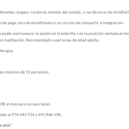
ferentes «yogas»: corporal, mental, del sonido…y las técnicas de mindfuln
de yoga, otra de mindfulness y un circulo de compartir e integración.
a poder permanecer la sesión en la esterilla y en la posición sentada en l
 ni meditación. Recomendado a personas de edad adulta.
terapia.
upo máximo de 15 personas).
0€ al mes para no asociadas.
ndo al 976 443 754 o 691 846 596.
o vivir”