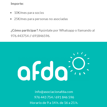
Importe:
10€/mes para socixs
25€/mes para personas no asociadas
¿Cómo participar?
Apúntate por Whatsapp o llamando al
976.443754 // 691846596.
info@asociacionafda.com
976 443 754
/
691 846 596
Horario de 9 a 14 h. de 16 a 21 h.