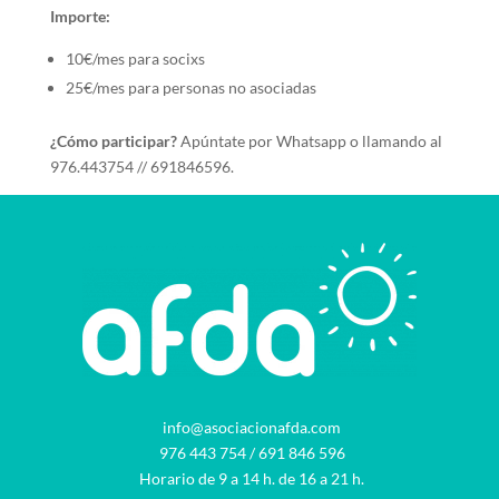
Importe:
10€/mes para socixs
25€/mes para personas no asociadas
¿Cómo participar?
Apúntate por Whatsapp o llamando al
976.443754 // 691846596.
info@asociacionafda.com
976 443 754
/
691 846 596
Horario de 9 a 14 h. de 16 a 21 h.