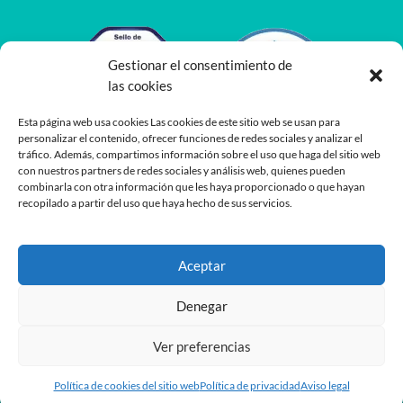
Gestionar el consentimiento de
las cookies
Esta página web usa cookies Las cookies de este sitio web se usan para
personalizar el contenido, ofrecer funciones de redes sociales y analizar el
tráfico. Además, compartimos información sobre el uso que haga del sitio web
con nuestros partners de redes sociales y análisis web, quienes pueden
combinarla con otra información que les haya proporcionado o que hayan
recopilado a partir del uso que haya hecho de sus servicios.
Aceptar
Denegar
Ver preferencias
Desarrollado por
Planea
y
Oshito
Política de cookies del sitio web
Política de privacidad
Aviso legal