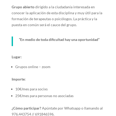
Grupo abierto
dirigido a la ciudadanía interesada en
conocer la aplicación de esta disciplina y muy útil para la
formación de terapeutas o psicólogos. La práctica y la
puesta en común será el cauce del grupo.
“En medio de toda dificultad hay una oportunidad”
Lugar:
Grupos online – zoom
Importe:
10€/mes para socixs
25€/mes para personas no asociadas
¿Cómo participar?
Apúntate por Whatsapp o llamando al
976.443754 // 691846596.