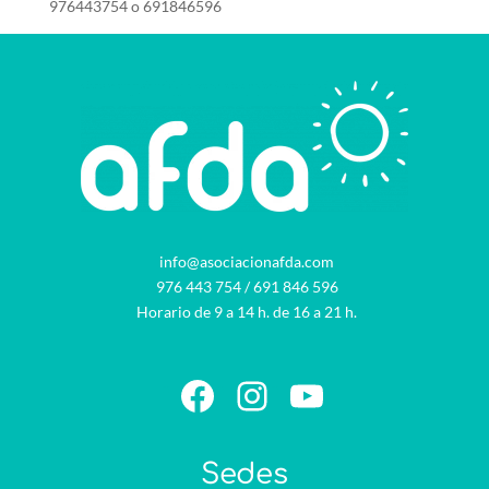
976443754 o 691846596
info@asociacionafda.com
976 443 754
/
691 846 596
Horario de 9 a 14 h. de 16 a 21 h.
Facebook
Instagram
YouTube
Sedes