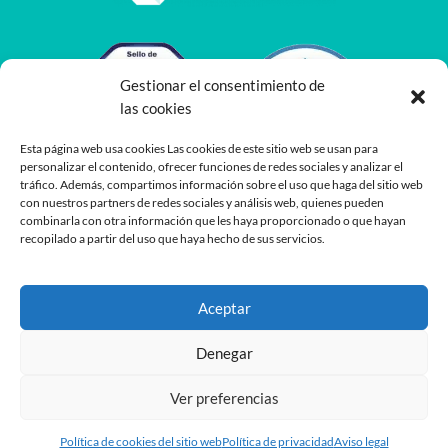
Gestionar el consentimiento de
las cookies
Esta página web usa cookies Las cookies de este sitio web se usan para
personalizar el contenido, ofrecer funciones de redes sociales y analizar el
tráfico. Además, compartimos información sobre el uso que haga del sitio web
con nuestros partners de redes sociales y análisis web, quienes pueden
combinarla con otra información que les haya proporcionado o que hayan
recopilado a partir del uso que haya hecho de sus servicios.
Aceptar
Denegar
Ver preferencias
Desarrollado por
Planea
y
Oshito
Política de cookies del sitio web
Política de privacidad
Aviso legal